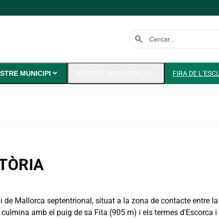
search
expand_more
expand_more
STRE MUNICIPI
SERVEIS MUNICIPALS
FIRA DE L’ESC
TÒRIA
 de Mallorca septentrional, situat a la zona de contacte entre la 
, culmina amb el puig de sa Fita (905 m) i els termes d'Escorca i 