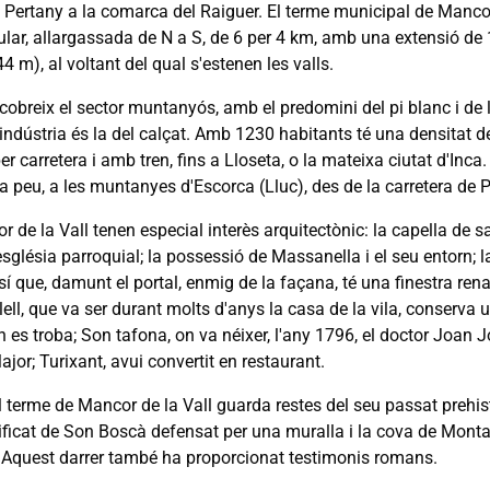
. Pertany a la comarca del Raiguer. El terme municipal de Mancor
ular, allargassada de N a S, de 6 per 4 km, amb una extensió de 
4 m), al voltant del qual s'estenen les valls.
cobreix el sector muntanyós, amb el predomini del pi blanc i de l'
indústria és la del calçat. Amb 1230 habitants té una densitat d
er carretera i amb tren, fins a Lloseta, o la mateixa ciutat d'Inca.
a peu, a les muntanyes d'Escorca (Lluc), des de la carretera de 
r de la Vall tenen especial interès arquitectònic: la capella de
església parroquial; la possessió de Massanella i el seu entorn;
 que, damunt el portal, enmig de la façana, té una finestra renaix
ell, que va ser durant molts d'anys la casa de la vila, conserva
n es troba; Son tafona, on va néixer, l'any 1796, el doctor Joan J
ajor; Turixant, avui convertit en restaurant.
 terme de Mancor de la Vall guarda restes del seu passat prehistò
tificat de Son Boscà defensat per una muralla i la cova de Monta
 Aquest darrer també ha proporcionat testimonis romans.