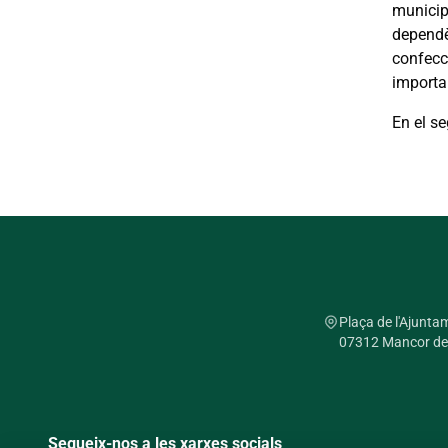
municipi
dependèn
confecci
importan
En el se
Plaça de l'Ajunta
07312 Mancor de la
Segueix-nos a les xarxes socials