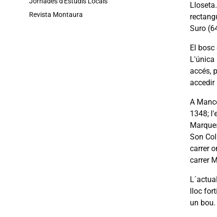
Jornades d'Estudis Locals
Lloseta
Revista Montaura
rectang
Suro (64
El bosc 
L'única 
accés, p
accedir 
A Manco
1348; l'
Marquesí
Son Coll
carrer o
carrer M
L´actual
lloc for
un bou.