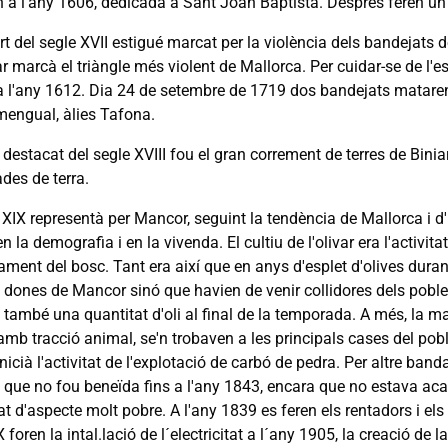
n a l'any 1606, dedicada a Sant Joan Baptista. Després feren un 
rt del segle XVII estigué marcat per la violència dels bandejats
 marcà el triàngle més violent de Mallorca. Per cuidar-se de l'e
 l'any 1612. Dia 24 de setembre de 1719 dos bandejats mataren di
engual, àlies Tafona.
t destacat del segle XVIII fou el gran correment de terres de Bin
des de terra.
 XIX representà per Mancor, seguint la tendència de Mallorca i d
 en la demografia i en la vivenda. El cultiu de l'olivar era l'act
tament del bosc. Tant era així que en anys d'esplet d'olives durant
 dones de Mancor sinó que havien de venir collidores dels pobles
 també una quantitat d'oli al final de la temporada. A més, la ma
mb tracció animal, se'n trobaven a les principals cases del pobl
nicià l'activitat de l'explotació de carbó de pedra. Per altre ban
 que no fou beneïda fins a l'any 1843, encara que no estava acab
t d'aspecte molt pobre. A l'any 1839 es feren els rentadors i els
 foren la intal.lació de l´electricitat a l´any 1905, la creació de