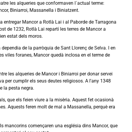
quatre les alqueries que conformaven l´actual terme:
r, Biniarroi, Massanella i Biniatzent.
va entregar Mancor a Rotlà Lai i al Paborde de Tarragona
gost de 1232, Rotlà Lai repartí les terres de Mancor a
ien estat dels moros.
 dependia de la parròquia de Sant Llorenç de Selva. I en
 les viles foranes, Mancor quedà inclosa en el terme de
e les alqueries de Mancor i Biniarroi per donar servei
va per cumplir els seus deutes religiosos. A l'any 1348
e la pesta negra.
s, que els feien viure a la misèria. Aquest fet ocasionà
rmes. Aquests feren molt de mal a Massanella, perquè era
2, els mancorins començaren una església dins Mancor, que