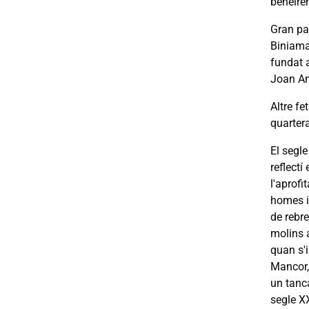
beneïre
Gran pa
Biniamar
fundat a
Joan Am
Altre fe
quartera
El segle
reflectí
l'aprofi
homes i
de rebre
molins a
quan s'i
Mancor,
un tanca
segle XX