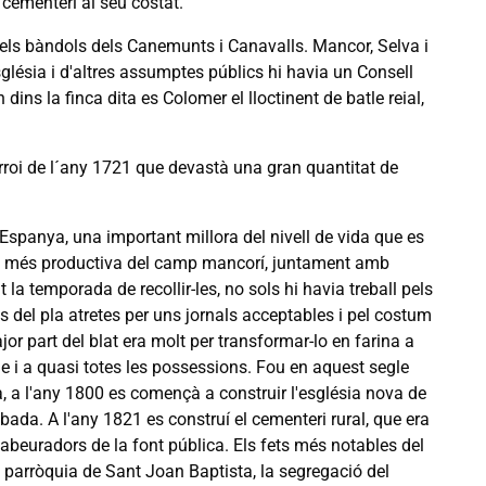
cementeri al seu costat.
 dels bàndols dels Canemunts i Canavalls. Mancor, Selva i
sglésia i d'altres assumptes públics hi havia un Consell
ns la finca dita es Colomer el lloctinent de batle reial,
iarroi de l´any 1721 que devastà una gran quantitat de
'Espanya, una important millora del nivell de vida que es
ivitat més productiva del camp mancorí, juntament amb
 la temporada de recollir-les, no sols hi havia treball pels
 del pla atretes per uns jornals acceptables i pel costum
jor part del blat era molt per transformar-lo en farina a
e i a quasi totes les possessions. Fou en aquest segle
da, a l'any 1800 es començà a construir l'església nova de
ada. A l'any 1821 es construí el cementeri rural, que era
 abeuradors de la font pública. Els fets més notables del
 la parròquia de Sant Joan Baptista, la segregació del