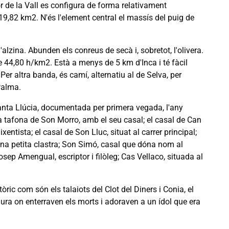
 de la Vall es configura de forma relativament
19,82 km2. N'és l'element central el massís del puig de
alzina. Abunden els conreus de secà i, sobretot, l'olivera.
e 44,80 h/km2. Està a menys de 5 km d'Inca i té fàcil
 Per altra banda, és camí, alternatiu al de Selva, per
Palma.
 santa Llúcia, documentada per primera vegada, l'any
 la tafona de Son Morro, amb el seu casal; el casal de Can
entista; el casal de Son Lluc, situat al carrer principal;
 una petita clastra; Son Simó, casal que dóna nom al
osep Amengual, escriptor i filòleg; Cas Vellaco, situada al
ric com són els talaiots del Clot del Diners i Conia, el
ura on enterraven els morts i adoraven a un ídol que era