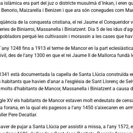
a islàmica era part del juz o districte musulmà d´Inkan, i eren 
 Benorio, Maizarella i Benizen i que ara són conegudes com Manco
qüència de la conquesta cristiana, el rei Jaume el Conqueridor 
eries de Biniarroi, Massanella i Biniatzent. Dia 5 de les idus d'a
epobladors perquè les cultivassin i morassin a les cases que hav
´any 1248 fins a 1913 el terme de Mancor en la part eclesiàstica
civil, des de l'any 1300 en que el rei Jaume II de Mallorca fundà
1341 està documentada la capella de Santa Llúcia construïda entr
 habitants que havien d'anar a l'església de Sant Llorenç de Sel
 molts d'habitants de Mancor, Massanella i Biniatzent a causa d
egle XV els habitants de Mancor estaven molt endeutats de censal
lta forana, en la qual els pagesos a l'any 1450 s'aixecaren en a
ller Pere Decatlar.
haver de pujar a Santa Llúcia per assistir a missa, a l'any 157