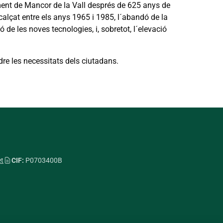
ament de Mancor de la Vall després de 625 anys de
 calçat entre els anys 1965 i 1985, l´abandó de la
ó de les noves tecnologies, i, sobretot, l´elevació
dre les necessitats dels ciutadans.
et
CIF:
P0703400B