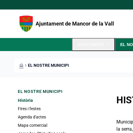
Vés al contingut
Saltar al contingut
Ajuntament de Mancor de la Vall
expand_more
AJUNTAMENT
EL NO
HOME
CHEVRON_RIGHT
EL NOSTRE MUNICIPI
EL NOSTRE MUNICIPI
HIS
Història
Fires i festes
Agenda d'actes
Municipi
Mapa comercial
la serra