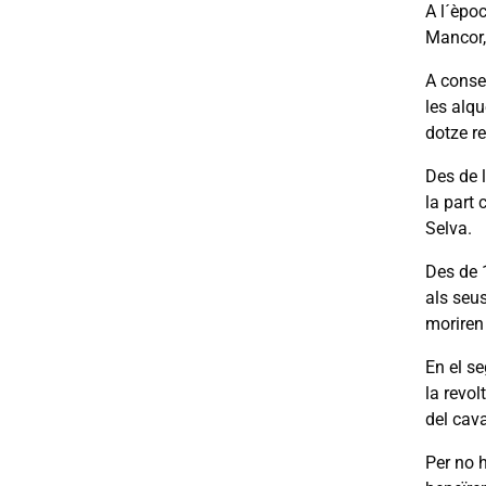
A l´èpoc
Mancor,
A conse
les alqu
dotze r
Des de l
la part 
Selva.
Des de 
als seus
moriren
En el s
la revo
del cava
Per no 