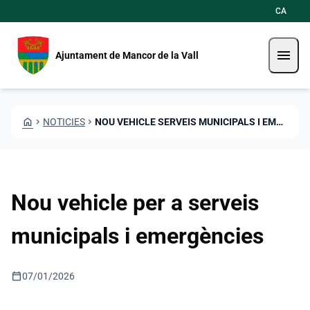
Vés al contingut
Saltar al contingut
CA
menu
Ajuntament de Mancor de la Vall
HOME
CHEVRON_RIGHT
NOTICIES
CHEVRON_RIGHT
NOU VEHICLE SERVEIS MUNICIPALS I EMERGENCIES
Nou vehicle per a serveis
municipals i emergències
calendar_today
07/01/2026