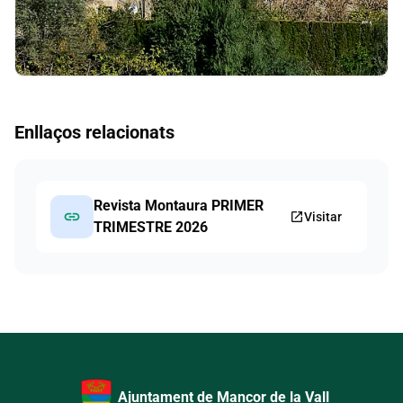
Enllaços relacionats
Revista Montaura PRIMER
link
open_in_new
Visitar
TRIMESTRE 2026
Ajuntament de Mancor de la Vall