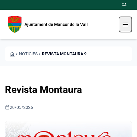
Vés al contingut
Saltar al contingut
CA
menu
Ajuntament de Mancor de la Vall
HOME
CHEVRON_RIGHT
NOTICIES
CHEVRON_RIGHT
REVISTA MONTAURA 9
Revista Montaura
calendar_today
20/05/2026